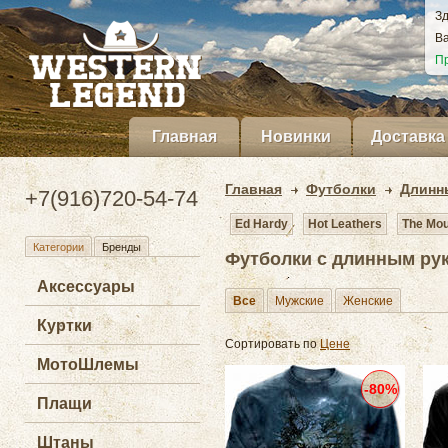
Зд
Ва
Пр
Главная
Новинки
Доставка
Главная
Футболки
Длинн
+7(916)720-54-74
Ed Hardy
Hot Leathers
The Mou
Категории
Бренды
Футболки с длинным ру
Аксессуары
Все
Мужские
Женские
Куртки
Сортировать по
Цене
МотоШлемы
-80%
Плащи
Штаны