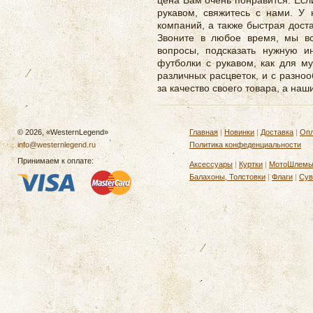
цена Вам очень понравится. Есл
рукавом, свяжитесь с нами. У 
компаний, а также быстрая дост
Звоните в любое время, мы вс
вопросы, подсказать нужную 
футболки с рукавом, как для м
различных расцветок, и с разно
за качество своего товара, а на
© 2026, «WesternLegend»
Главная
|
Новинки
|
Доставка
|
Опл
info@westernlegend.ru
Политика конфеденциальности
Принимаем к оплате:
Аксессуары
|
Куртки
|
МотоШлем
Балахоны, Толстовки
|
Флаги
|
Сув