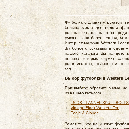
Футболка с длинным рукавом эт
больше места для полета фант
расположить не только спереди и
рукавов, она более теплая, чем
Интернет-магазин Western Legen
футболки с рукавами в стиле «Р
нашего каталога Вы найдете м
пошива которых служит хлопо
растягивается, не линяет и не в
год.
Выбор футболки в Western L
При выборе обратите внимание
из нашего каталога:
LS DS FLANNEL SKULL BOLTS
Vintage Black Western Top;
Eagle & Clouds
.
Заметьте, что на многие футбол