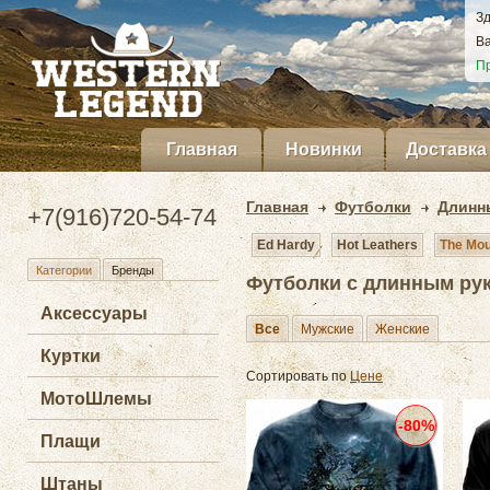
Зд
Ва
Пр
Главная
Новинки
Доставка
Главная
Футболки
Длинн
+7(916)720-54-74
Ed Hardy
Hot Leathers
The Mou
Категории
Бренды
Футболки с длинным рук
Аксессуары
Все
Мужские
Женские
Куртки
Сортировать по
Цене
МотоШлемы
-80%
Плащи
Штаны