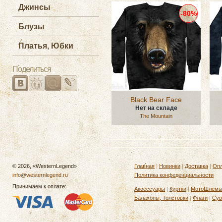
Джинсы
-80%
Блузы
Платья, Юбки
Поделиться
Black Bear Face
Нет на складе
The Mountain
© 2026, «WesternLegend»
Главная
|
Новинки
|
Доставка
|
Опл
info@westernlegend.ru
Политика конфеденциальности
Принимаем к оплате:
Аксессуары
|
Куртки
|
МотоШлем
Балахоны, Толстовки
|
Флаги
|
Сув