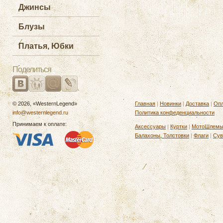
Джинсы
Блузы
Платья, Юбки
Поделиться
© 2026, «WesternLegend»
Главная
|
Новинки
|
Доставка
|
Опл
info@westernlegend.ru
Политика конфеденциальности
Принимаем к оплате:
Аксессуары
|
Куртки
|
МотоШлем
Балахоны, Толстовки
|
Флаги
|
Сув