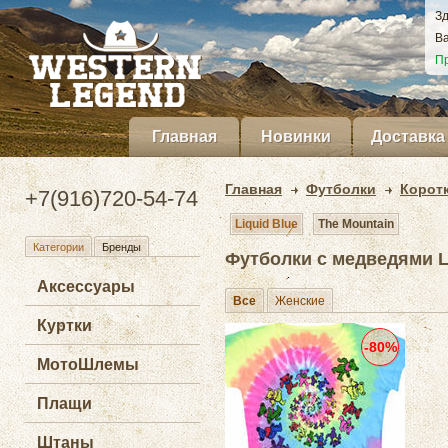
Зд
Ва
Пр
Главная
Новинки
Доставка
Главная
Футболки
Корот
+7(916)720-54-74
Liquid Blue
The Mountain
Категории
Бренды
Футболки с медведями L
Аксессуары
Все
Женские
Куртки
-80%
МотоШлемы
Плащи
Штаны