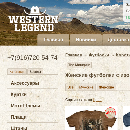
Зд
Ва
Пр
Главная
Новинки
Доставка
Главная
Футболки
Корот
+7(916)720-54-74
The Mountain
Категории
Бренды
Женские футболки с изо
Аксессуары
Все
Мужские
Женские
Куртки
Сортировать по
Цене
МотоШлемы
-80%
Плащи
Штаны