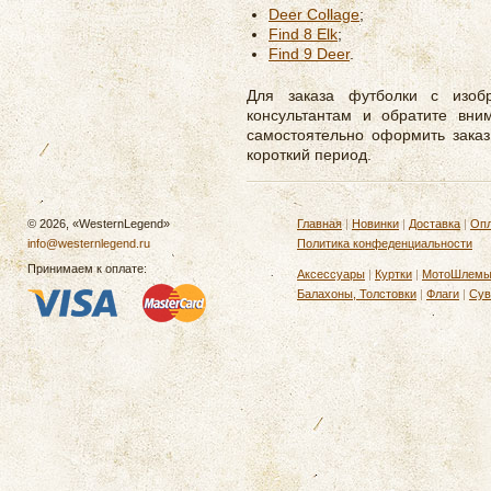
Deer Collage
;
Find 8 Elk
;
Find 9 Deer
.
Для заказа футболки с изоб
консультантам и обратите вни
самостоятельно оформить заказ
короткий период.
© 2026, «WesternLegend»
Главная
|
Новинки
|
Доставка
|
Опл
info@westernlegend.ru
Политика конфеденциальности
Принимаем к оплате:
Аксессуары
|
Куртки
|
МотоШлем
Балахоны, Толстовки
|
Флаги
|
Сув