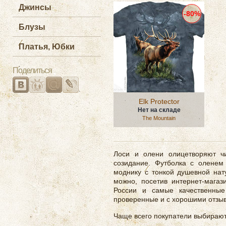
Джинсы
-80%
Блузы
Платья, Юбки
Поделиться
Elk Protector
Нет на складе
The Mountain
Лоси и олени олицетворяют чи
созидание. Футболка с оленем
моднику с тонкой душевной нат
можно, посетив интернет-мага
России и самые качественны
проверенные и с хорошими отзы
Чаще всего покупатели выбирают