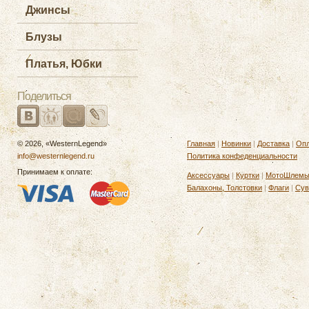
Джинсы
Блузы
Платья, Юбки
Поделиться
© 2026, «WesternLegend»
Главная
|
Новинки
|
Доставка
|
Опл
info@westernlegend.ru
Политика конфеденциальности
Принимаем к оплате:
Аксессуары
|
Куртки
|
МотоШлем
Балахоны, Толстовки
|
Флаги
|
Сув