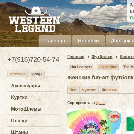
Зд
Ва
Пр
Главная
Новинки
Доставка
Главная
Футболки
Корот
+7(916)720-54-74
Hot Leathers
Liquid Blue
The M
Категории
Бренды
Женские fun-art футболк
Аксессуары
Все
Мужские
Женские
Куртки
Сортировать по
Цене
МотоШлемы
-80%
Плащи
Штаны