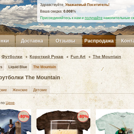
Здравствуйте,
Уважаемый Посетитель!
Ваша скидка:
0.011
%
Присоединяйтесь к нам и
получайте
накопительные ск
нки
Доставка
Отзывы
Распродажа
Конт
Футболки
Короткий Рукав
Fun Art
The Mountain
rs
Liquid Blue
The Mountain
 футболки The Mountain
ские
Женские
Детские
 по
Цене
-80%
-80%