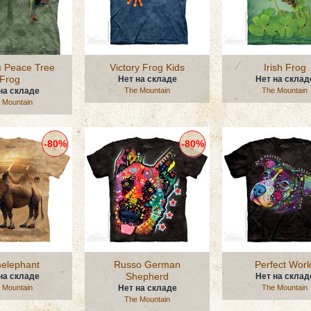
 Peace Tree
Victory Frog Kids
Irish Frog
Frog
Нет на складе
Нет на склад
на складе
The Mountain
The Mountain
 Mountain
-80%
-80%
elephant
Russo German
Perfect Worl
Shepherd
на складе
Нет на склад
 Mountain
Нет на складе
The Mountain
The Mountain