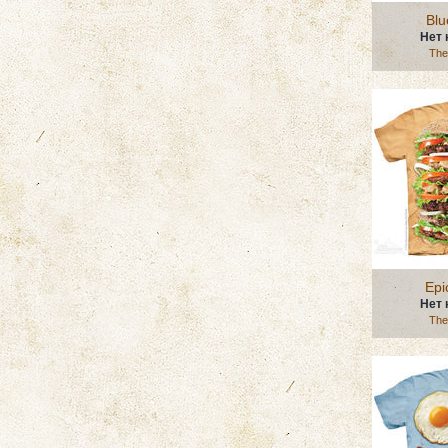
Blu
Нет 
The
Epi
Нет 
The