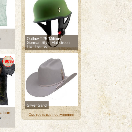
Outlaw T-75 'Military'
е
German Style Flat Green
Half Helmet
-80%
Silver Sand
alcon
Смотреть все поступления
е