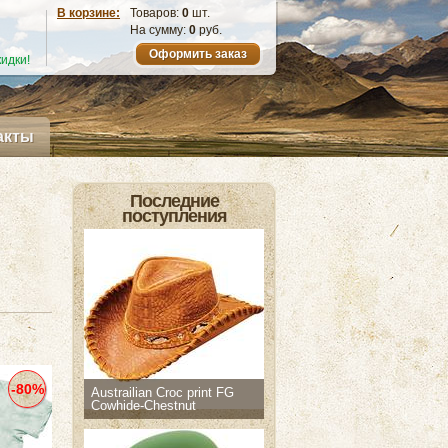
В корзине:
Товаров:
0
шт.
На сумму:
0
руб.
Оформить заказ
идки!
акты
Последние
поступления
-80%
Austrailian Croc print FG
Cowhide-Chestnut