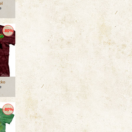
el
е
-80%
cko
е
-80%