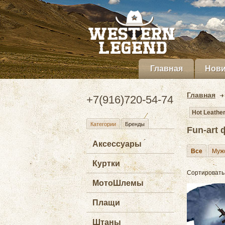
Главная
Нови
Главная
+7(916)720-54-74
Hot Leathe
Категории
Бренды
Fun-art
Аксессуары
Все
Муж
Куртки
Сортировать
МотоШлемы
Плащи
Штаны