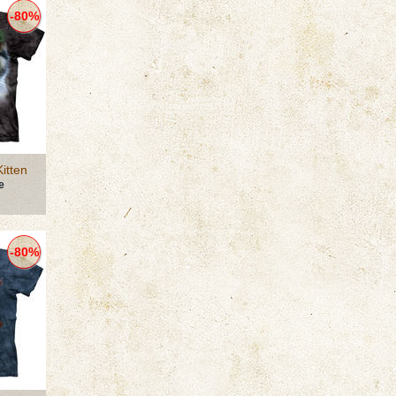
-80%
itten
е
-80%