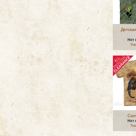
Детская
Нет 
The
Cam
Нет 
The