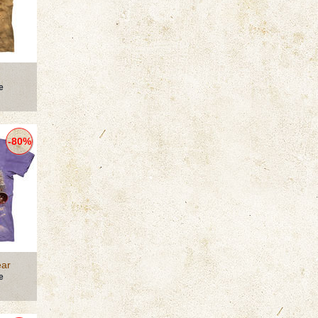
е
-80%
ar
е