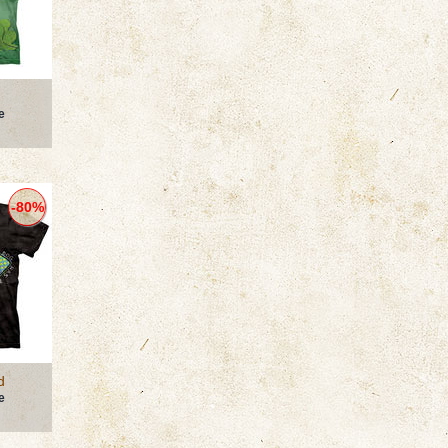
е
-80%
d
е