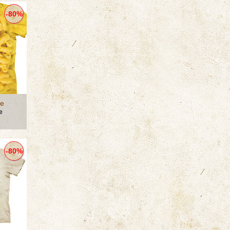
-80%
se
е
-80%