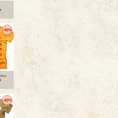
е
-80%
akes
е
-80%