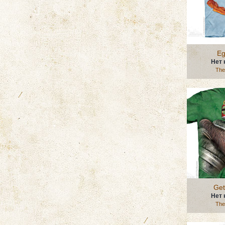
Eg
Нет 
The
Get
Нет 
The