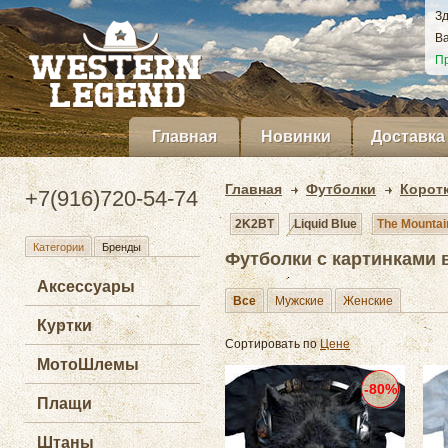
Зд
Ва
Пр
Главная
Новинки
Доставка
Главная
Футболки
Корот
+7(916)720-54-74
2K2BT
Liquid Blue
The Mountai
Категории
Бренды
Футболки с картинками 
Аксессуары
Все
Мужские
Женские
Куртки
Сортировать по
Цене
МотоШлемы
-80%
Плащи
Штаны