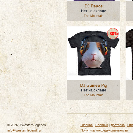
DJ Peace
Нет на складе
The Mountain
-80%
DJ Guinea Pig
Нет на складе
The Mountain
© 2026, «WesternLegend»
Главная
|
Новинки
|
Доставка
|
Опл
info@westernlegend.ru
Политика конфеденциальности