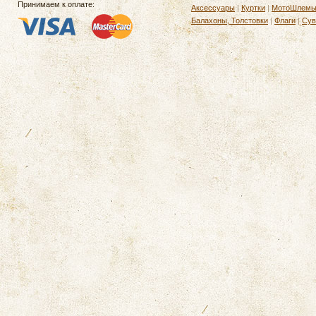
Принимаем к оплате:
Аксессуары
|
Куртки
|
МотоШлем
Балахоны, Толстовки
|
Флаги
|
Сув