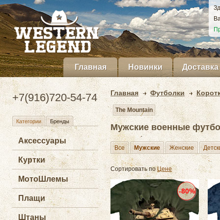
Зд
Ва
Пр
Главная
Новинки
Доставка
Главная
Футболки
Корот
+7(916)720-54-74
The Mountain
Категории
Бренды
Мужские военные футб
Аксессуары
Все
Мужские
Женские
Детск
Куртки
Сортировать по
Цене
МотоШлемы
-80%
Плащи
Штаны