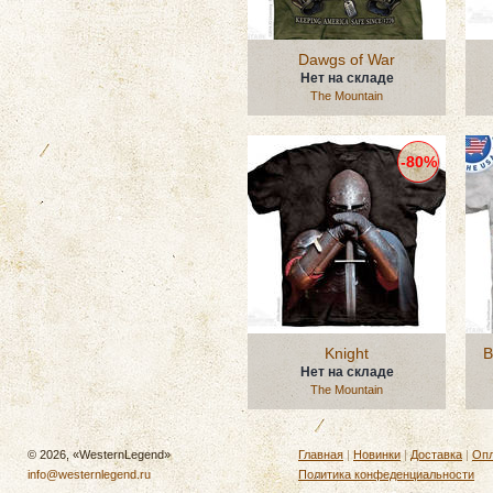
Dawgs of War
Нет на складе
The Mountain
-80%
Knight
B
Нет на складе
The Mountain
© 2026, «WesternLegend»
Главная
|
Новинки
|
Доставка
|
Опл
info@westernlegend.ru
Политика конфеденциальности