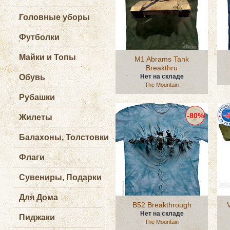
Головные уборы
Футболки
Майки и Топы
M1 Abrams Tank
Breakthru
Обувь
Нет на складе
The Mountain
Рубашки
-80%
Жилеты
Балахоны, Толстовки
Флаги
Сувениры, Подарки
Для Дома
B52 Breakthrough
Нет на складе
Пиджаки
The Mountain